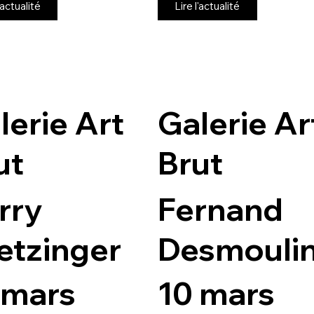
'actualité
Lire l'actualité
lerie Art
Galerie Ar
ut
Brut
rry
Fernand
etzinger
Desmouli
 mars
10 mars