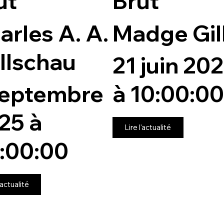
ut
Brut
arles A. A.
Madge Gil
llschau
21 juin 20
septembre
à 10:00:00
25 à
Lire l'actualité
:00:00
'actualité