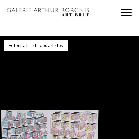
Retour à la liste des artistes
Mabudi
Date en attente
Buddah Mabudi bio en attente